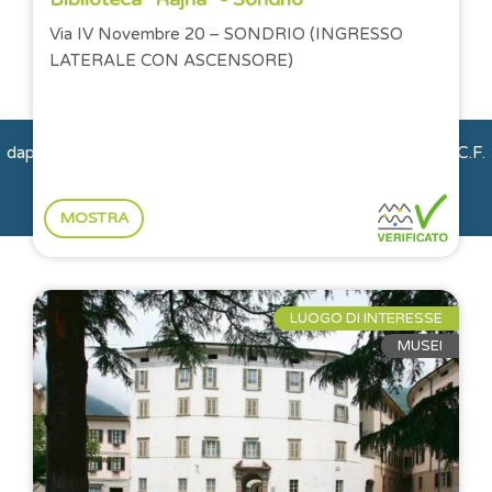
Città e Paesi
Montagna e natura
Via IV Novembre 20 – SONDRIO (INGRESSO
LATERALE CON ASCENSORE)
Storie e Persone
dappertutto OdV | via Gerone 2 | 23010 Albosaggia (So) | C.F.
93018360144
MOSTRA
LUOGO DI INTERESSE
MUSEI