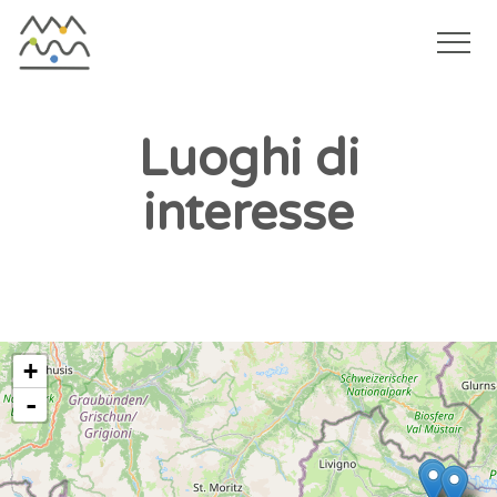
Togg
navi
Salta
al
Luoghi di
contenuto
interesse
principale
+
-