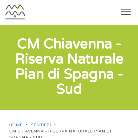
Togg
navi
Salta
al
CM Chiavenna -
contenuto
Riserva Naturale
principale
Pian di Spagna -
Sud
HOME
•
SENTIERI
•
CM CHIAVENNA - RISERVA NATURALE PIAN DI
SPAGNA - SUD