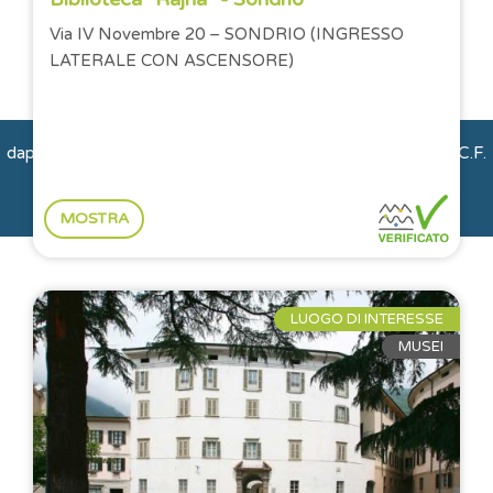
Città e Paesi
Montagna e natura
Via IV Novembre 20 – SONDRIO (INGRESSO
LATERALE CON ASCENSORE)
Storie e Persone
dappertutto OdV | via Gerone 2 | 23010 Albosaggia (So) | C.F.
93018360144
MOSTRA
LUOGO DI INTERESSE
MUSEI