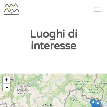
Togg
navi
Salta
al
Luoghi di
contenuto
interesse
principale
+
-