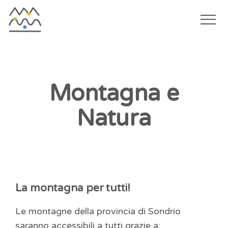
Togg
navi
Salta
al
contenuto
Montagna e
principale
Natura
La montagna per tutti!
Le montagne della provincia di Sondrio
saranno accessibili a tutti grazie a: