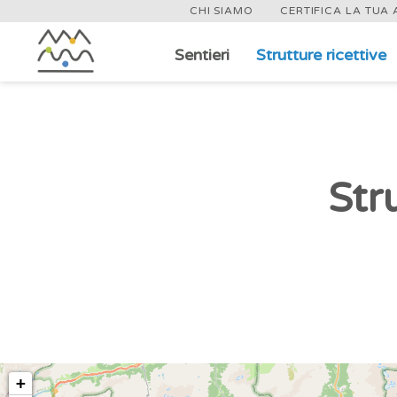
CHI SIAMO
CERTIFICA LA TUA 
Sentieri
Strutture ricettive
Salta
al
contenuto
principale
Stru
+