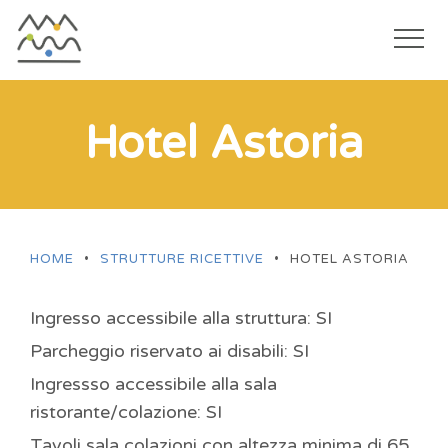
Togg
navi
Salta
al
Hotel Astoria
contenuto
principale
HOME
•
STRUTTURE RICETTIVE
•
HOTEL ASTORIA
Ingresso accessibile alla struttura: SI
Parcheggio riservato ai disabili: SI
Ingressso accessibile alla sala
ristorante/colazione: SI
Tavoli sala colazioni con altezza minima di 65