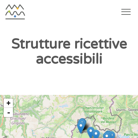
Togg
navi
Salta
al
Strutture ricettive
contenuto
accessibili
principale
+
-