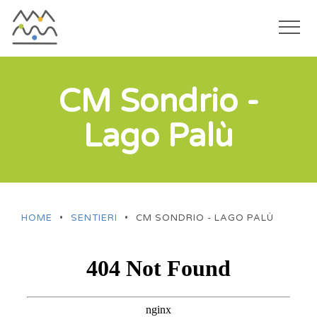
Togg
navi
Salta
al
CM Sondrio -
contenuto
Lago Palù
principale
HOME
•
SENTIERI
•
CM SONDRIO - LAGO PALÙ